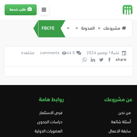
طلب خدمة
مشروعك
المدونة
FBCFE
نشر18 نوفمبر 2024
0 comments
44 مشاهدة
share
عن مشروعك
روابط هامة
من نحن
فرص الاستثمار
أسئلة شائعة
دراسات الجدوى
سابقة الاعمال
العضويات الدولية