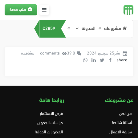
طلب خدمة
مشروعك
المدونة
C2859
نشر25 سبتمبر 2024
0 comments
39 مشاهدة
share
عن مشروعك
روابط هامة
من نحن
فرص الاستثمار
أسئلة شائعة
دراسات الجدوى
سابقة الاعمال
العضويات الدولية