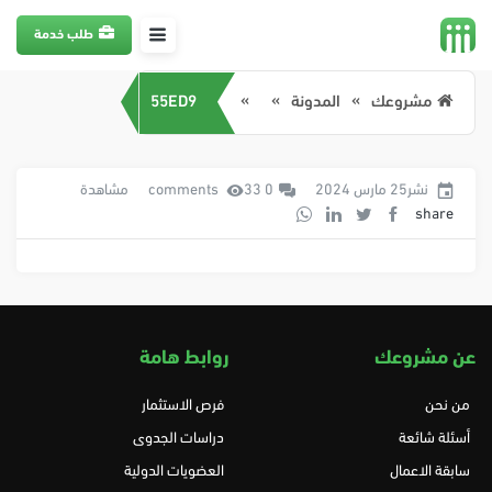
طلب خدمة
مشروعك
المدونة
55ED9
نشر25 مارس 2024
0 comments
33 مشاهدة
share
عن مشروعك
روابط هامة
من نحن
فرص الاستثمار
أسئلة شائعة
دراسات الجدوى
سابقة الاعمال
العضويات الدولية