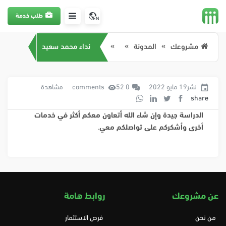
طلب خدمة
EN
مشروعك
المدونة
نداء محمد سعيد
نشر19 مايو 2022
0 comments
52 مشاهدة
share
الدراسة جيدة وإن شاء الله أتعاون معكم أكثر في خدمات
أخرى وأشكركم على تواصلكم معي
.
عن مشروعك
روابط هامة
من نحن
فرص الاستثمار