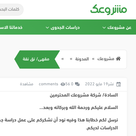
عن مشروعك
دراسات الجدوى
خدماتنا الاس
مشروعك
المدونة
مقهى/ نق نقة
نشر19 مايو 2022
0 comments
56 مشاهدة
السادة/ شركة مشروعك المحترمين
السلام عليكم ورحمة الله وبركاته وبعد…
نرسل لكم خطابنا هذا وفيه نود أن نشكركم على عمل دراسة ج
الدراسات لديكم
.