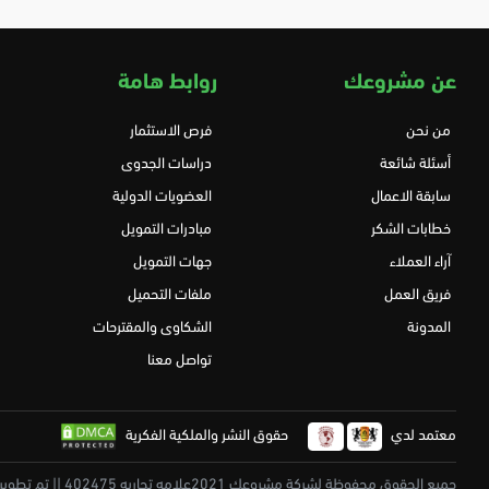
عن مشروعك
روابط هامة
من نحن
فرص الاستثمار
أسئلة شائعة
دراسات الجدوى
سابقة الاعمال
العضويات الدولية
خطابات الشكر
مبادرات التمويل
آراء العملاء
جهات التمويل
فريق العمل
ملفات التحميل
المدونة
الشكاوى والمقترحات
تواصل معنا
معتمد لدي
حقوق النشر والملكية الفكرية
جميع الحقوق محفوظة لشركة مشروعك 2021علامه تجاريه 402475 || تم تطويرة بكل