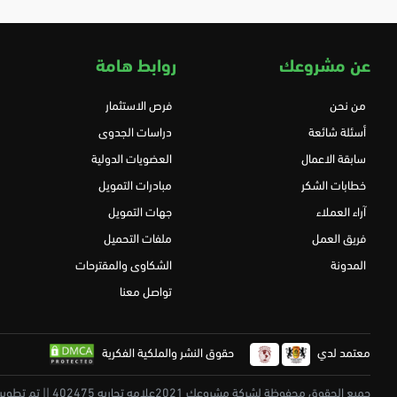
عن مشروعك
روابط هامة
من نحن
فرص الاستثمار
أسئلة شائعة
دراسات الجدوى
سابقة الاعمال
العضويات الدولية
خطابات الشكر
مبادرات التمويل
آراء العملاء
جهات التمويل
فريق العمل
ملفات التحميل
المدونة
الشكاوى والمقترحات
تواصل معنا
معتمد لدي
حقوق النشر والملكية الفكرية
جميع الحقوق محفوظة لشركة مشروعك 2021علامه تجاريه 402475 || تم تطويرة بكل