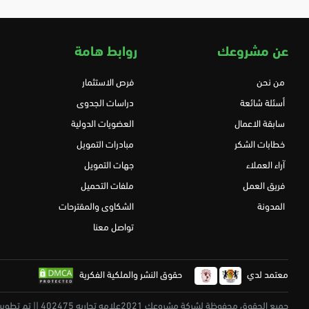
عن مشروعك
روابط هامة
من نحن
فرص الاستثمار
أسئلة شائعة
دراسات الجدوى
سابقة الاعمال
العضويات الدولية
خطابات الشكر
مبادرات التمويل
آراء العملاء
جهات التمويل
فريق العمل
ملفات التحميل
المدونة
الشكاوى والمقترحات
تواصل معنا
معتمد لدي
حقوق النشر والملكية الفكرية
جميع الحقوق محفوظة لشركة مشروعك 2021علامه تجاريه 402475 || تم تطويرة بكل