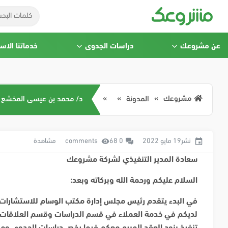
عن مشروعك
دراسات الجدوى
خدماتنا الاس
مشروعك
المدونة
د/ محمد بن عيسى المخشع
نشر19 مايو 2022
0 comments
68 مشاهدة
سعادة المدير التنفيذي لشركة مشروعك
السلام عليكم ورحمة الله وبركاته وبعد
:
في البدء يتقدم رئيس مجلس إدارة مكتب الوسام للاستشارات ال
لديكم في خدمة العملاء في قسم الدراسات وقسم العلاقات ال
تنفيذ بنود العقد المبرم معكم فيما يخص دراسات الجدوى ومن 