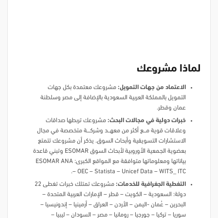
لماذا مشروعك
الاعتماد من جهات التمويل:
مشروعك معتمدة بكل جهات
التمويل بالمملكة العربية السعودية بالإضافة إلى مصر وسلطنة
عمان وقطر.
خبرات دولية في مجالات البحث:
مشروعك تربطها صداقات
وعلاقات قوية مـــــع أكثر من معهــــد وشركــــــة متخصصة في مجال
الاستشارات التسويقية وأبحاث السوق. يذكر أن مشروعك تتمتع
بعضوية الجمعية الأوروبية لأبحاث السوق ESOMAR وتبني قاعدة
بياناتها ومعلوماتها متوافقة مع المواقع الكبرى: ESOMAR ANA
– OEC – Statista – Unicef Data – WITS_ ITC.
التغطية الجغرافية للخدمات:
مشروعك تمتلك خبرات تغطى 22
دولة: السعودية – الكويت – قطر – الإمارات العربية المتحدة –
البحرين – عُمان -اليمن – الأردن – العراق – أرمينيا – إندونيسيا –
سوريا – تركيا – جورجيا – رومانيا – مصر – السودان – ليبيا –