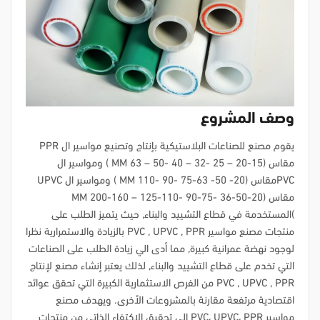
وصف المشروع
يقوم مصنع للصناعات البلاستيكية بإنتاج وتصنيع مواسير ال PPR
مقاس (15-20 – 25 -32 – 40 -50 – 63 MM ) ومواسير ال
PVCمقاس (20- 50- 63-75 -90 -110 MM ) ومواسير ال UPVC
مقاس (20-50-36 -75-90 -110-125 – 160-200 MM
)المستخدمة في قطاع التشييد والبناء, حيث يتميز الطلب على
منتجات مصنع مواسير PVC , UPVC , PPR بالزيادة والاستمرارية نظرا
لوجود نهضة عمرانية كبيرة, مما أدى الي زيادة الطلب على الصناعات
التي تخدم على قطاع التشييد والبناء, لذلك يعتبر إنشاء مصنع لإنتاج
PVC , UPVC , PPR من الفرص الاستثمارية الكبيرة التي تحقق عوائد
اقتصادية مرتفعة مقارنة بالمشروعات الأخرى. ويهدف مصنع
مواسير PVC، UPVC، PPR إلي تحقيق الاكتفاء الذاتي من منتجات