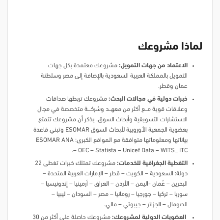
لماذا مشروعك
الاعتماد من جهات التمويل:
مشروعك معتمدة بكل جهات
التمويل بالمملكة العربية السعودية بالإضافة إلى مصر وسلطنة
عمان وقطر.
خبرات دولية في مجالات البحث:
مشروعك تربطها صداقات
وعلاقات قوية مـــــع أكثر من معهــــد وشركــــــة متخصصة في مجال
الاستشارات التسويقية وأبحاث السوق. يذكر أن مشروعك تتمتع
بعضوية الجمعية الأوروبية لأبحاث السوق ESOMAR وتبني قاعدة
بياناتها ومعلوماتها متوافقة مع المواقع الكبرى: ESOMAR ANA
– OEC – Statista – Unicef Data – WITS_ ITC.
التغطية الجغرافية للخدمات:
مشروعك تمتلك خبرات تغطى 22
دولة: السعودية – الكويت – قطر – الإمارات العربية المتحدة –
البحرين – عُمان -اليمن – الأردن – العراق – أرمينيا – إندونيسيا –
سوريا – تركيا – جورجيا – رومانيا – مصر – السودان – ليبيا –
الصومال – الجزائر – جيبوتي – مالي.
العضويات الدولية لمشروعك:
مشروعك حاصلة على أكثر من 30