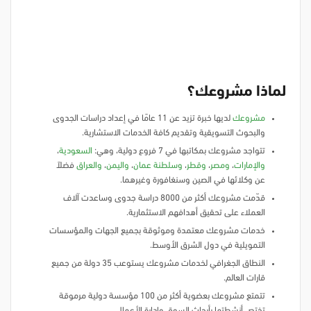
لماذا مشروعك؟
مشروعك
لديها خبرة تزيد عن 11 عامًا في إعداد دراسات الجدوى
والبحوث التسويقية وتقديم كافة الخدمات الاستشارية.
تتواجد مشروعك بمكاتبها في 7 فروع دولية، وهي:
السعودية
،
والإمارات
،
ومصر
،
وقطر
،
وسلطنة عمان
،
واليمن
،
والعراق
فضلاً
عن وكلائها في الصين وسنغافورة وغيرهما.
قدّمت مشروعك أكثر من 8000 دراسة جدوى وساعدت آلاف
العملاء على تحقيق أهدافهم الاستثمارية.
خدمات مشروعك معتمدة وموثوقة بجميع الجهات والمؤسسات
التمويلية في دول الشرق الأوسط.
النطاق الجغرافي لخدمات مشروعك يستوعب 35 دولة من جميع
قارات العالم.
تتمتع مشروعك بعضوية أكثر من 100 مؤسسة دولية مرموقة
تختص أنشطتها بأبحاث السوق وإدارة الأعمال.