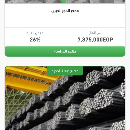
محجر الحجر الجيري
رأس المال
معدل العائد
26
7,875,000
طلب الدراسة