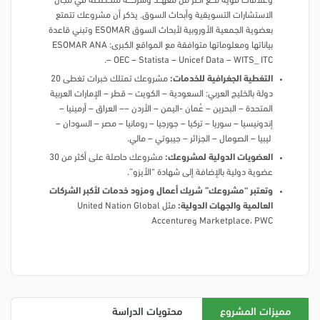
وعلاقات قوية مـــــع أكثر من معهــــد وشركــــــة متخصصة في مجال
الاستشارات التسويقية وأبحاث السوق. يذكر أن مشروعك تتمتع
بعضوية الجمعية الأوروبية لأبحاث السوق ESOMAR وتبني قاعدة
بياناتها ومعلوماتها متوافقة مع المواقع الكبرى: ESOMAR ANA
– OEC – Statista – Unicef Data – WITS_ ITC.
التغطية الجغرافية للخدمات:
مشروعك تمتلك خبرات تغطى 20
دولة بالخليج العربي: السعودية – الكويت – قطر – الإمارات العربية
المتحدة – البحرين – عُمان -اليمن – الأردن –– العراق – أرمينيا –
إندونيسيا – سوريا – تركيا – جورجيا – رومانيا – مصر – السودان –
ليبيا – الصومال – الجزائر – جيبوتي – مالي.
العضويات الدولية لمشروعك:
مشروعك حاصلة على أكثر من 30
عضوية دولية بالإضافة إلى شهادة “الأيزو”.
وتعتبر “مشروعك” شريك أعمال ومزود خدمات لأكبر الشركات
العالمية والجهات الدولية:
مثل United Nation Global
Marketplace، PWC وAccenture
مميزات المشروع
محتويات الدراسة