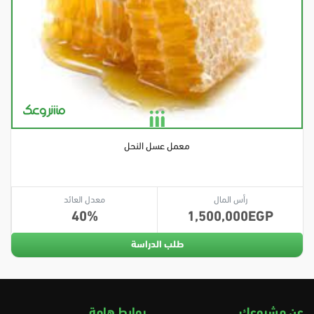
معمل عسل النحل
رأس المال
معدل العائد
40
1,500,000
طلب الدراسة
عن مشروعك
روابط هامة