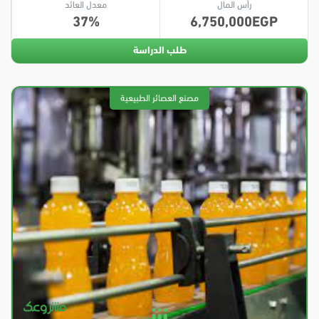
رأس المال
معدل العائد
37
6,750,000
طلب الدراسة