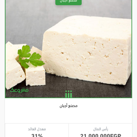
مصنع أجبان
رأس المال
معدل العائد
31
21,000,000