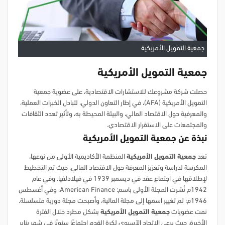
جمعية التمويل الأمريكية
جمعية التمويل الأمريكية
حصلت شركة مشروعك للاستشارات الاقتصادية، على عضوية جمعية
التمويل الأمريكية (AFA)، في إطار التعاون الدولي، لتبادل الخبرات العملية،
والمعرفية حول الاقتصاد المالي، والبيئة المحيطة به، وتأثير تعدد الثقافات
والمجتمعات على الاستقرار الاقتصادي.
نبذة عن جمعية التمويل الأمريكية
تعد
جمعية التمويل الأمريكية
المنظمة الأكاديمية الأولى من نوعها،
المكرسة لدراسة وتعزيز المعرفة حول الاقتصاد المالي. حيث تم التخطيط
لإطلاقها في اجتماع عقد في ديسمبر 1939 في فيلادلفيا. وفي عام
1942م نُشرت المجلة الأولى باسم: American Finance. وفي أغسطس
1946م؛ تم تغيير اسمها إلى مجلة المالية، وأصبحت مجلة دورية متسلسلة.
نمت عضويات
جمعية التمويل الأمريكية
بشكل مطرد خلال الفترة
الأخيرة، حيث يرعى الاتحاد الآسيوي لكرة القدم اجتماعًا سنويًا في شهر يناير