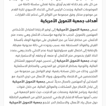
من كل عام، يتم خلاله تقديم أوراق بحثية تغطي سلسلة كاملة من
الموضوعات المالية، ويتحدث الرئيس الحالي للاتحاد الآسيوي لكرة القدم
عن موضوع مختار، وفق مجموعة من اللوائح التي تحكم تلك القرارات.
أهداف جمعية التمويل الأمريكية
تسعى
جمعية التمويل الأمريكية
إلى توفير الارتباط المتبادل للأشخاص
المهتمين بالتمويل، لتجنب ما تواجهه مؤسسات الائتمان وهي بصدد منح
الائتمان، من مخاطر تنشأ عن عجز المقترض على مواجهة الوفاء بأقساط
القرض والفوائد المستحقة عنه، بسبب وجوده في حالة مديونية مفرطة،
بالإضافة إلى احتمال تقرير مسؤوليتها نتيجة عدم التحلي بالحذر وهي بصدد
اتخاذ القرار بخصوص منح الائتمان، أو منعه، أو وقفه، أو الاستمرار فيه.
تهدف
جمعية التمويل الأمريكية
إلى تحسين فهم الجمهور للمشاكل
المالية، والتوعية بمخاطر الاقتراض غير المدروس، والمخاطر الاستثمارية
الأخرى. وذلك من خلال مساحة رقمية، توفر التواصل بين مجموعة من
المتخصصين في الاقتصاد والتسويق، ورواد الأعمال من ذوي الخبرة، مع
المبتدئين أو المهتمين بالمجال حديثاً. تسعى
جمعية التمويل الأمريكية
إلى تبادل الأفكار حول المشكلات والعوائق المالية، من خلال قنوات
إعلامية، وبرامج تفاعلية، ومنصات عبر الانترنت، حيث تضع الجمعية في
نصب أعينها مسألة الانتشار الإعلامي، لتصحيح الكثير من المفاهيم الخاطئة
حول مجال رياد الأعمال، والاستثمار الحر. تشجع
جمعية التمويل الأمريكية