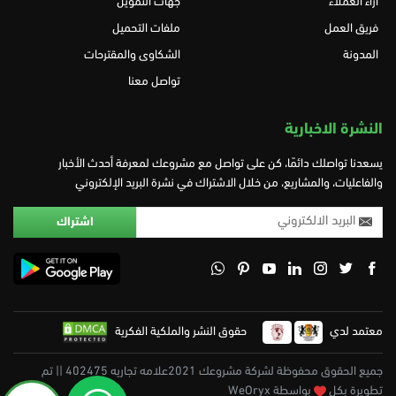
آراء العملاء
جهات التمويل
فريق العمل
ملفات التحميل
المدونة
الشكاوى والمقترحات
تواصل معنا
النشرة الاخبارية
يسعدنا تواصلك دائمًا، كن على تواصل مع مشروعك لمعرفة أحدث الأخبار
والفاعليات، والمشاريع، من خلال الاشتراك في نشرة البريد الإلكتروني
معتمد لدي
حقوق النشر والملكية الفكرية
جميع الحقوق محفوظة لشركة مشروعك 2021علامه تجاريه 402475 || تم
تطويرة بكل
بواسطة WeOryx