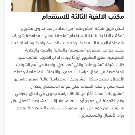
مكتب الالفية الثالثة للاستقدام
تمكّن فريق شركة “مشروعك” من إعداد دراسة جدوى مشروع
“مكتب الالفية الثالثة للاستقدام ”منطقة نجران – محافظة شرورة
،
بالمملكة العربية السعودية؛ وقد كانت الدراسة وافية وشاملة؛ حيث
غطت جوانب المشروع التسويقية والمالية والفنية والإدارية
التنظيمية. حقق المشروع أرباحًا جيدة؛ إذ إن الشركة القائمة عليه
كانت شركة “مشروعك” والتي تعد، بحقٍ، واحدة من أهم الشركات
المتخصصة في مجال دراسات الجدوى والأبحاث الاقتصادية وخطط
الأعمال. تتمتع شركة “مشروعك” بمصداقية عالية وتعتبر دراساتها
خطة عمل واضحة المعالم لجني عوائد الاستثمار. يذكر أن
“مشروعك” نفذت أكثر من 8000 دراسة جدوى في نطاق جغرافي
يضم 37دولة في جميع أرجاء العالم، ولا زالت “مشروعك” تعمل بكل
ما أوتيت من قوة على تعزيز سوق الاستشارات الاقتصادية ودعم
رواد الأعمال والمستثمرين.