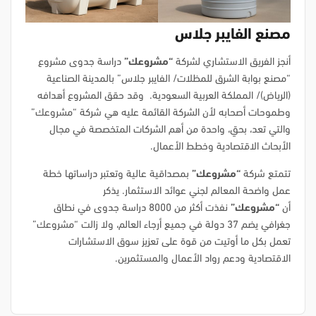
مصنع الفايبر جلاس
أنجز الفريق الاستشاري لشركة
“مشروعك”
دراسة جدوى مشروع
“مصنع بوابة الشرق للمظلات/ الفايبر جلاس” بالمدينة الصناعية
(الرياض)/ المملكة العربية السعودية. وقد حقق المشروع أهدافه
وطموحات أصحابه لأن الشركة القائمة عليه هي شركة “مشروعك”
والتي تعد، بحقٍ، واحدة من أهم الشركات المتخصصة في مجال
الأبحاث الاقتصادية وخطط الأعمال.
تتمتع شركة
“مشروعك”
بمصداقية عالية وتعتبر دراساتها خطة
عمل واضحة المعالم لجني عوائد الاستثمار. يذكر
أن
“مشروعك”
نفذت أكثر من 8000 دراسة جدوى في نطاق
جغرافي يضم 37 دولة في جميع أرجاء العالم، ولا زالت “مشروعك”
تعمل بكل ما أوتيت من قوة على تعزيز سوق الاستشارات
الاقتصادية ودعم رواد الأعمال والمستثمرين.