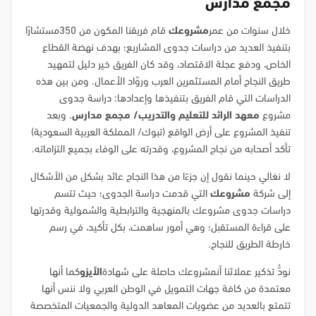
مجمع مدارس
خلال سنوات من عمر
مشروعك
قام فريقنا المكون من 350مستشارًا
بتنفيذ العديد من دراسات جدوى المشاريع؛ بهدف نهضة القطاع
الخاص، ودفع عجلة الاقتصاد، وقد كان الفريق خير دليل لتمهيد
طريق النجاح أمام المستثمرين العرب وروّاد الأعمال. ومن بين هذه
الدراسات التي قام الفريق بتنفيذها وإعدادها: دراسة جدوى
مشروع
معهد الرائد للتعليم والتدريب/ مجمع مدارس
. وبعد
تنفيذ المشروع على أرض الواقع (تبوك/ المملكة العربية السعودية)
تأكد أصحابه من نجاح المشروع، وقدرته على الوفاء بجميع التزاماته.
لا نغالي حينما نقول إن جزءًا من هذا النجاح عائد بشكل من الأشكال
إلى شركة
مشروعك
التي قدمت دراسة الجدوى؛ حيث تتسم
دراسات جدوى مشروعك بالمنهجية والترابطية والشمولية وقدرتها
على قراءة المستقبل؛ وهي أمور ساهمت، بكل تأكيد، في رسم
خارطة الطريق للنجاح.
نودُّ تذكير عملائنا أنمشروعك حاصلة على شهادة
الأيزو
كما أنها
معتمدة من كافة جهات التمويل في الوطن العربي ولا ننس أنها
تتمتع بالعديد من عضويات المعاهد الدولية والجمعيات المتخصصة