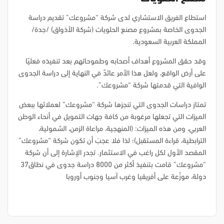
استطاع الفريق الاستشاري لدى شركة “مشروعك” تقديم دراسة
الجدوى الخاصة بمشروع مصنع الحلويات (شركة الأذواق) /جدة/
المملكة العربية السعودية.
وقد حقق المشروع أهداف أصحابه وطموحاتهم بعد تنفيذه فعليًا
على أرض الواقع، ولعل هذا الأمر عائدٌ في النهاية إلى دراسة الجدوى
الوافية التي قدمتها شركة “مشروعك”.
تمتاز دراسات الجدوى التي تنجزها شركة “مشروعك” لعملائها ببعض
الميزات التي تجعلها مرغوبة من كافة جهات التمويل في أنحاء الوطن
العربي، ومن هذه الميزات: (المنهجية، مراعاة الزمن، الشمولية،
الترابطية، قراءة المستقبل)؛ لذا فلا عجبَ أن تكون شركة “مشروعك”
المقصد الأول لكل راغب في الاستثمار. تجدر الإشارة إلى أن شركة
“مشروعك” قامت بتنفيذ أكثر من 8000 دراسة جدوى في نطاق37
دولة، موزّعة على أفريقيا وغرب آسيا وجنوب أوروبا