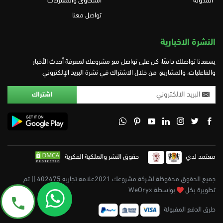
المدونة
الشكاوى والمقترحات
تواصل معنا
النشرة الاخبارية
يسعدنا تواصلك دائمًا، كن على تواصل مع مشروعك لمعرفة أحدث الأخبار
والفاعليات، والمشاريع، من خلال الاشتراك في نشرة البريد الإلكتروني
معتمد لدي
حقوق النشر والملكية الفكرية
جميع الحقوق محفوظة لشركة مشروعك 2021علامه تجاريه 402475 || تم
تطويرة بكل
بواسطة WeOryx
طرق الدفع المقبولة