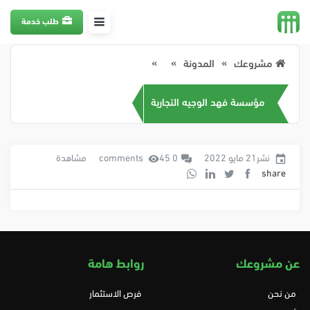
طلب خدمة
مشروعك
المدونة
مؤسسة فهد الوجيه التجارية
نشر21 مايو 2022
0 comments
45 مشاهدة
share
عن مشروعك
روابط هامة
من نحن
فرص الاستثمار