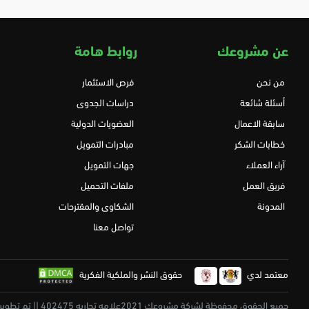
عن مشروعك
روابط هامة
من نحن
فرص الاستثمار
أسئلة شائعة
دراسات الجدوى
سابقة الاعمال
العضويات الدولية
خطابات الشكر
مبادرات التمويل
آراء العملاء
جهات التمويل
فريق العمل
ملفات التحميل
المدونة
الشكاوى والمقترحات
تواصل معنا
معتمد لدي
حقوق النشر والملكية الفكرية
جميع الحقوق محفوظة لشركة مشروعك 2021علامه تجاريه 402475 || تم تطويرة بكل