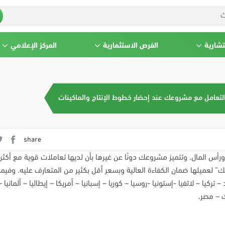
تشارية
الفرص الاستثمارية
المركز الإعلامي
التعامل مع مشروعك عند إحضار خطوط الإنتاج والماكينات
share
رأس المال. وتتميز مشروعك دونًا عن غيرها بأن لديها تعاملات قوية مع أكثر
ك” لعميلها ضمان الكفاءة العالية وبسعر أقل بكثير من المتعارف عليه. وفيما
ركيا – لاتفيا -إستونيا -روسيا – كوريا – إسبانيا – أمريكا – إيطاليا – ألمانيا –
ك – مصر.