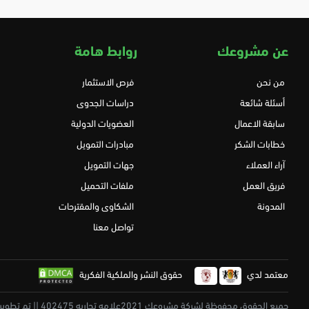
عن مشروعك
روابط هامة
من نحن
فرص الاستثمار
أسئلة شائعة
دراسات الجدوى
سابقة الاعمال
العضويات الدولية
خطابات الشكر
مبادرات التمويل
آراء العملاء
جهات التمويل
فريق العمل
ملفات التحميل
المدونة
الشكاوى والمقترحات
تواصل معنا
معتمد لدي
حقوق النشر والملكية الفكرية
جميع الحقوق محفوظة لشركة مشروعك 2021علامه تجاريه 402475 || تم تطويرة بكل