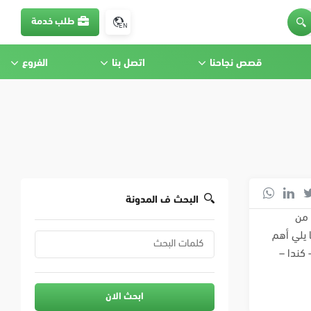
طلب خدمة
EN
قصص نجاحنا
اتصل بنا
الفروع
البحث ف المدونة
 من
 يلي أهم
 كندا –
ابحث الان