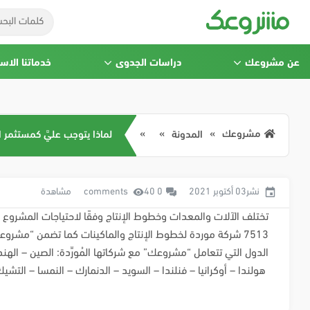
عن مشروعك
دراسات الجدوى
خدماتنا الاس
مشروعك
المدونة
لماذا يتوجب عليَّ كمستثمر 
نشر03 أكتوبر 2021
0 comments
40 مشاهدة
تختلف الآلات والمعدات وخطوط الإنتاج وفقًا لاحتياجات المشروع و
7513 شركة موردة لخطوط الإنتاج والماكينات كما تضمن “مشروع
الدول التي تتعامل “مشروعك” مع شركاتها المُورِّدة: الصين – الهند – ت
هولندا – أوكرانيا – فنلندا – السويد – الدنمارك – النمسا – التشي