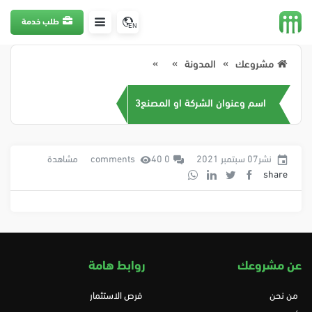
طلب خدمة
EN
مشروعك
المدونة
اسم وعنوان الشركة او المصنع3
نشر07 سبتمبر 2021
0 comments
40 مشاهدة
share
عن مشروعك
روابط هامة
من نحن
فرص الاستثمار